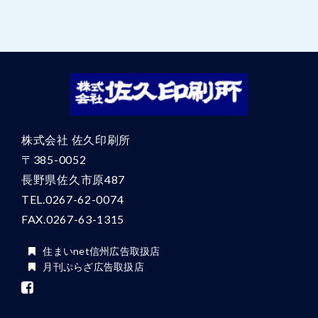
により、お客様個人を特定することのできる情報を
いいます。
【個人情報の利用目的について】
当社は、個人情報を次の目的の範囲でのみ使用しま
す。
お客様に関して
お客様からのお問い合わせへの対応
サービスや商品に関する情報提供やご提案
株式会社 佐久印刷所
お客様から依頼された印刷物などのご提供及
〒385-0052
び確認、ご案内をするため
メールによるお知らせや、メールマガジン等
長野県佐久市原487
の送付
TEL.
0267-62-0074
ダイレクトメール等の送付
FAX.0267-63-1315
お客様に対するアンケートとその分析
印刷物の注文等で代金決済が必要なとき、金
住まいnet信州広告取扱店
融機関等との間で個人情報の交換確認をする
月刊ぷらざ広告取扱店
場合
提供中のサービス等に関する業務上の連絡
その他、なんらかの理由でお客様と接触する
必要が生じた場合