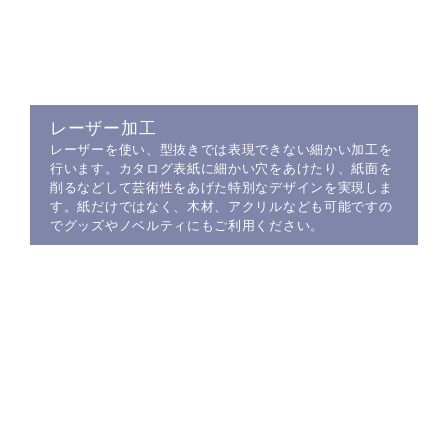
レーザー加工
レーザーを使い、型抜きでは表現できない細かい加工を
行います。カタログ表紙に細かい穴をあけたり、紙面を
削るなどして芸術性をあげた特別なデザインを実現しま
す。紙だけではなく、木材、アクリルなども可能ですの
でグッズやノベルティにもご利用ください。