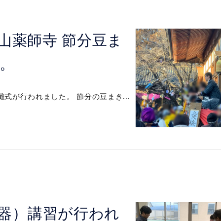
田山薬師寺 節分豆ま
。
儺式が行われました。 節分の豆まき...
動器）講習が行われ